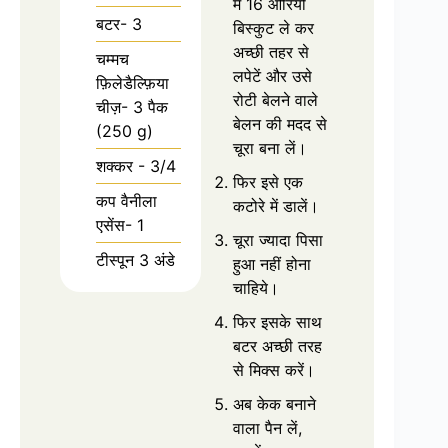
में 16 ओरियो
बटर- 3
बिस्‍कुट ले कर
अच्‍छी तहर से
चम्‍मच
लपेटें और उसे
फ़िलेडैल्फ़िया
रोटी बेलने वाले
चीज़- 3 पैक
बेलन की मदद से
(250 g)
चूरा बना लें।
शक्‍कर - 3/4
फिर इसे एक
कप वैनीला
कटोरे में डालें।
एसेंस- 1
चूरा ज्‍यादा पिसा
टीस्‍पून 3 अंडे
हुआ नहीं होना
चाहिये।
फिर इसके साथ
बटर अच्‍छी तरह
से मिक्‍स करें।
अब केक बनाने
वाला पैन लें,