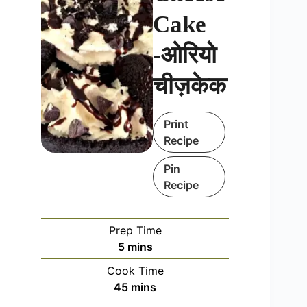
Cake
-ओरियो
चीज़केक
Print
Recipe
Pin
Recipe
Prep Time
minutes
5
mins
Cook Time
minutes
45
mins