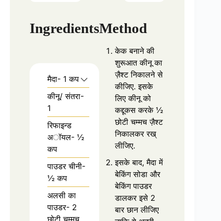
Ingredients
Method
केक बनाने की
शुरूआत कीनू का
ज़ैश्ट निकालने से
मैदा- 1 कप
कीजिए. इसके
कीनू/ संतरा-
लिए कीनू को
1
कद्दूकस करके ½
छोटी चम्मच ज़ैश्ट
रिफाइन्ड
निकालकर रख्
अॉयल- ½
लीजिए.
कप
इसके बाद, मैदा में
पाउडर चीनी-
बेकिंग सोडा और
½ कप
बेकिंग पाउडर
अलसी का
डालकर इसे 2
पाउडर- 2
बार छान लीजिए
छोटी चम्मच