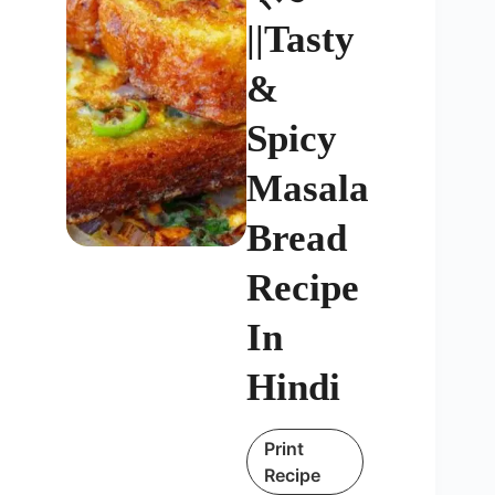
||Tasty
&
Spicy
Masala
Bread
Recipe
In
Hindi
Print
Recipe