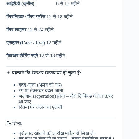
आईशैडो (क्रीम)
। 6 से 12 महीने
लिपस्टिक / लिप ग्लॉस
12 से 18 महीने
लिप लाइनर
12 से 24 महीने
प्राइमर (Face / Eye)
12 महीने
मेकअप सेटिंग स्प्रे
12 से 18 महीने
⚠️ पहचानें कि मेकअप एक्सपायर हो चुका है:
बदबू आना (अलग सी गंध)
रंग या टेक्सचर बदल जाना
अलगाव (separation) होना – जैसे लिक्विड में तेल ऊपर
आ जाए
स्किन पर जलन या एलर्जी
📝 टिप्स:
प्रोडक्ट खोलने की तारीख मार्कर से लिख लें।
गंदे हाथ या ब्रश से ना लगाएं – इससे बैक्टीरिया बढ़ते हैं।