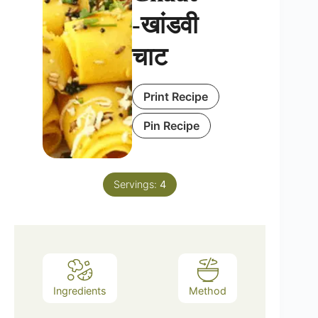
-खांडवी
चाट
Print Recipe
Pin Recipe
Servings:
4
Ingredients
Method