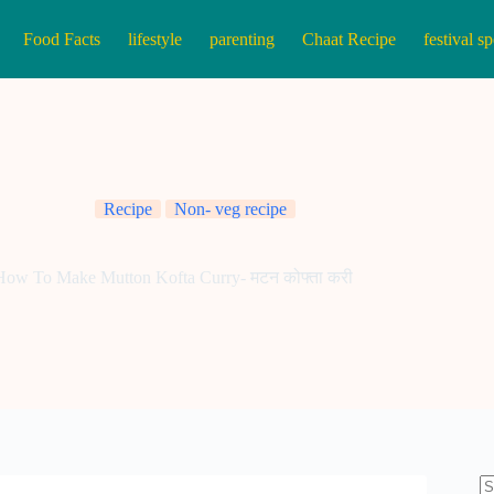
Food Facts
lifestyle
parenting
Chaat Recipe
festival sp
Recipe
Non- veg recipe
How To Make Mutton Kofta Curry- मटन कोफ्ता करी