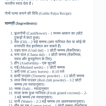
भारतीय स्वाद देता है।
गोभी पल्या बनाने की विधि (Gobhi Palya Recipe)
सामग्री (Ingredients):
फूलगोभी (Cauliflower) – 1 मध्यम आकार का (छोटे
टुकड़ों में कटा हुआ)
तेल (Oil) – 2 बड़े चम्मच (आप नारियल तेल या कोई भी
वनस्पति तेल इस्तेमाल कर सकते हैं)
उड़द दाल (Urad dal) – 1 छोटी चम्मच (वैकल्पिक)
चना दाल (Chana dal) – 1 छोटी चम्मच (वैकल्पिक,
स्वाद और कुरकुरेपन के लिए)
हींग (Asafoetida) – एक चुटकी
राई (Mustard seeds) – 1 छोटी चम्मच
करी पत्ता (Curry leaves) – 8-10 पत्ते
हल्दी पाउडर (Turmeric powder) – 1/2 छोटी चम्मच
लाल मिर्च पाउडर (Red chili powder) – 1/2 छोटी
चम्मच (या स्वादानुसार)
नमक (Salt) – स्वादानुसार
ताज़ा कसा हुआ नारियल (Fresh grated coconut) – 2-
3 बड़े चम्मच (या स्वादानुसार)
पानी (Water) – 2-3 बड़े चम्मच (या आवश्यकतानुसार)
नींबू का रस (Lemon juice) – 1 छोटी चम्मच (वैकल्पिक,