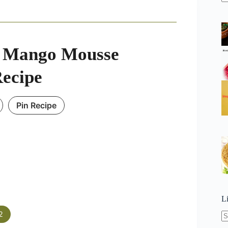
N
re
s Mango Mousse
ecipe
Pin Recipe
L
2
N