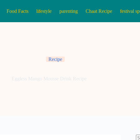
Food Facts
lifestyle
parenting
Chaat Recipe
festival sp
Recipe
Eggless Mango Mousse Drink Recipe