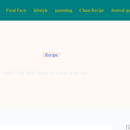
Food Facts
lifestyle
parenting
Chaat Recipe
festival sp
Recipe
Cold Coffy With Vanilla Ice Cream And Nuts