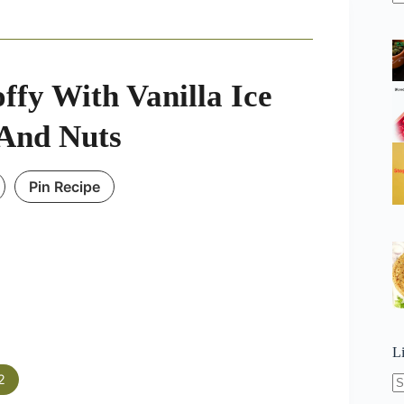
N
re
ffy With Vanilla Ice
And Nuts
Pin Recipe
L
2
N