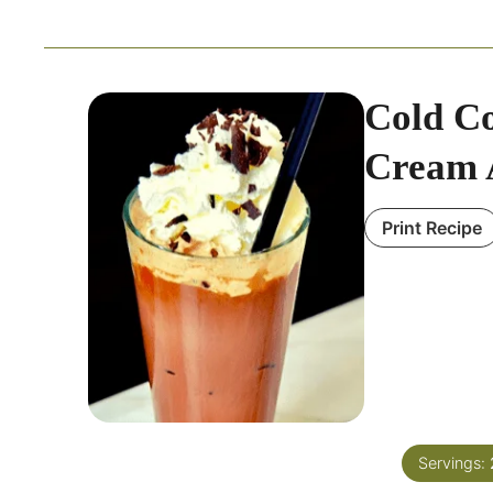
Cold Co
Cream 
Print Recipe
Servings: