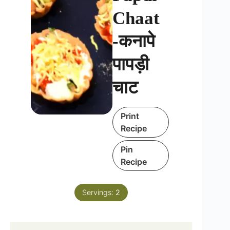
Chaat
-कनापे
पापड़ी
चाट
Print
Recipe
Pin
Recipe
Servings:
2