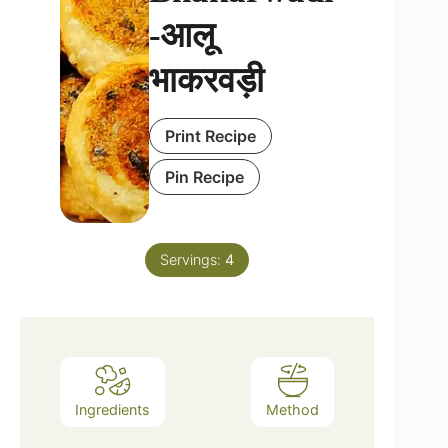
-आलू
भाकरवड़ी
Print Recipe
Pin Recipe
Servings:
4
Ingredients
Method