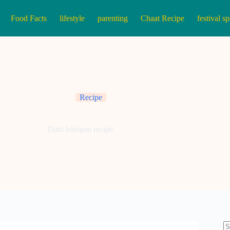
Food Facts
lifestyle
parenting
Chaat Recipe
festival sp
Recipe
Dahi baingan recipe