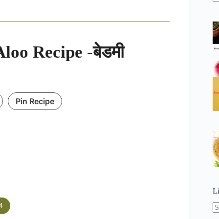
N
re
loo Recipe -बेडमी
Pin Recipe
L
4
N