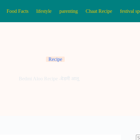
Food Facts
lifestyle
parenting
Chaat Recipe
festival sp
Recipe
Bedmi Aloo Recipe -बेडमी आलू