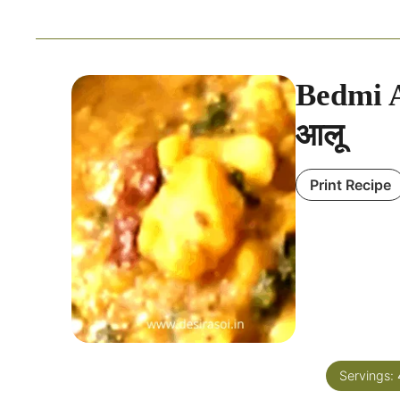
Bedmi A
आलू
Print Recipe
Servings: