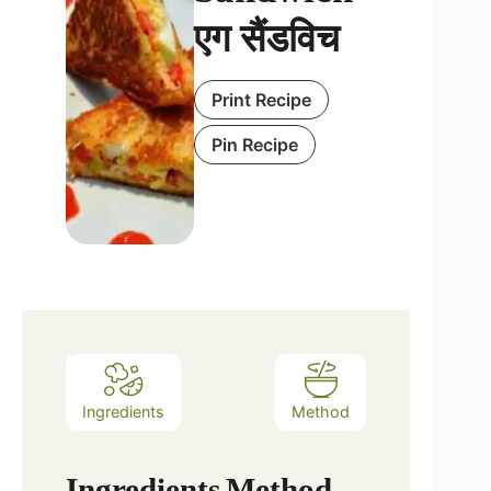
एग सैंडविच
Print Recipe
Pin Recipe
Ingredients
Method
Ingredients
Method