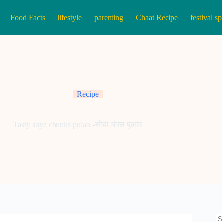
Food Facts
lifestyle
parenting
Chaat Recipe
festival sp
Recipe
Tasty soya chunks pulao -सोया चंक्स पुलाव