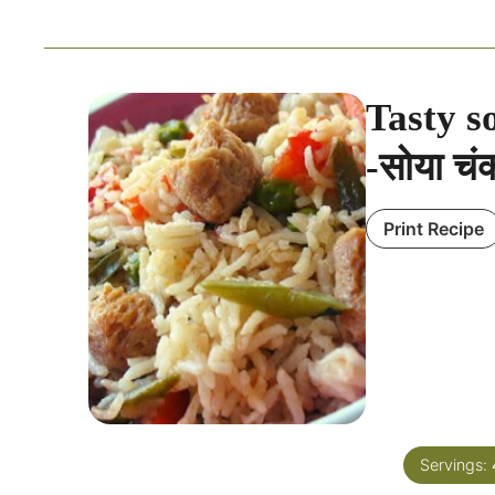
Tasty s
-सोया चंक
Print Recipe
Servings: