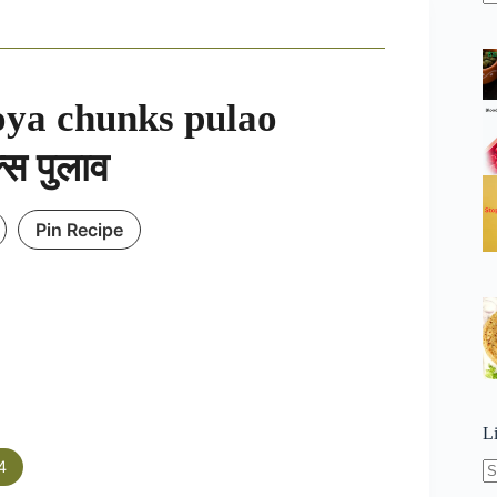
N
re
oya chunks pulao
्स पुलाव
Pin Recipe
L
4
N