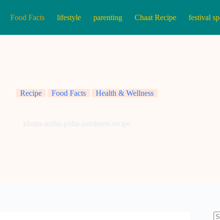
Food Facts
lifestyle
parenting
Chaat Recipe
festival sp
Recipe
Food Facts
Health & Wellness
khatta-mitha-poha-namkeen-recipe