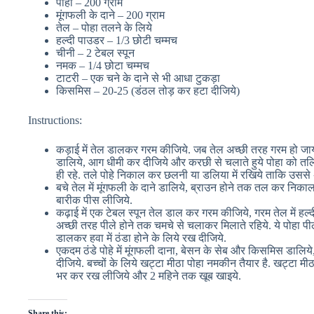
पोहा – 200 ग्राम
मूंगफली के दाने – 200 ग्राम
तेल – पोहा तलने के लिये
हल्दी पाउडर – 1/3 छोटी चम्मच
चीनी – 2 टेबल स्पून
नमक – 1/4 छोटा चम्मच
टाटरी – एक चने के दाने से भी आधा टुकड़ा
किसमिस – 20-25 (डंठल तोड़ कर हटा दीजिये)
Instructions:
कड़ाई में तेल डालकर गरम कीजिये. जब तेल अच्छी तरह गरम हो जा
डालिये, आग धीमी कर दीजिये और करछी से चलाते हुये पोहा को त
ही रहे. तले पोहे निकाल कर छलनी या डलिया में रखिये ताकि उससे
बचे तेल में मूंगफली के दाने डालिये, ब्राउन होने तक तल कर नि
बारीक पीस लीजिये.
कढ़ाई में एक टेबल स्पून तेल डाल कर गरम कीजिये, गरम तेल में ह
अच्छी तरह पीले होने तक चमचे से चलाकर मिलाते रहिये. ये पोहा पीले 
डालकर हवा में ठंडा होने के लिये रख दीजिये.
एकदम ठंडे पोहे में मूंगफली दाना, बेसन के सेब और किसमिस डालि
दीजिये. बच्चों के लिये खट्टा मीठा पोहा नमकीन तैयार है. खट्टा मी
भर कर रख लीजिये और 2 महिने तक खूब खाइये.
Share this: