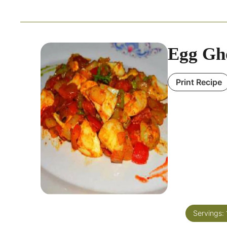
Egg Gho
Print Recipe
Servings: