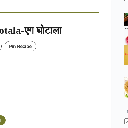
N
re
tala-एग घोटाला
Pin Recipe
L
1
N