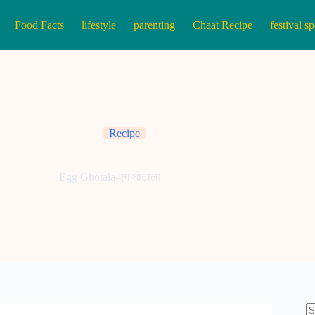
Food Facts
lifestyle
parenting
Chaat Recipe
festival sp
Recipe
Egg Ghotala-एग घोटाला