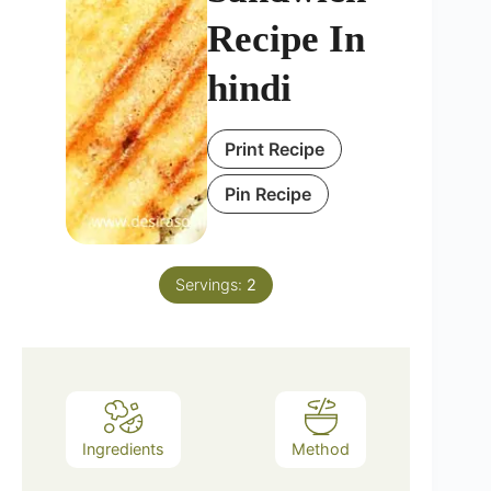
Recipe In
hindi
Print Recipe
Pin Recipe
Servings:
2
Ingredients
Method